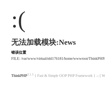
:(
无法加载模块:News
错误位置
FILE: /var/www/virtual/nhl176181/home/wwwroot/ThinkPH
3.1.3
ThinkPHP
{ Fast & Simple OOP PHP Framework } -- 